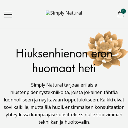
0
Simply Natural
Created for Hair Artists
Hiuksenhienon eron
huomaat heti
Simply Natural tarjoaa erilaisia
hiustenpidennystekniikoita, joista jokainen tähtää
luonnolliseen ja näyttävään lopputulokseen. Kaikki eivät
sovi kaikille, mutta älä huoli, ensimmäisen konsultaation
yhteydessä kampaajasi suosittelee sinulle sopivimman
tekniikan ja huoltovälin.