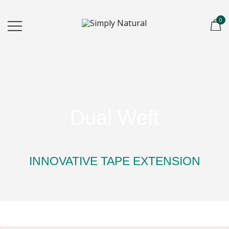
0
Created for Hair Artists
Simply Natural
Dual Weft
INNOVATIVE TAPE EXTENSION