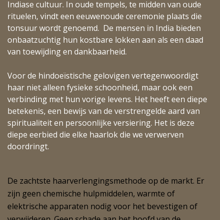
Indiase cultuur. In oude tempels, te midden van oude
rituelen, vindt een eeuwenoude ceremonie plaats die
tonsuur wordt genoemd. De mensen in India bieden
onbaatzuchtig hun kostbare lokken aan als een daad
van toewijding en dankbaarheid.
Voor de hindoeïstische gelovigen vertegenwoordigt
haar niet alleen fysieke schoonheid, maar ook een
verbinding met hun vorige levens. Het heeft een diepe
betekenis, een bewijs van de verstrengelde aard van
spiritualiteit en persoonlijke versiering. Het is deze
diepe eerbied die elke haarlok die we verwerven
doordringt.
De zachtste haarverlengingsmethode op de markt. Er
zijn geen chemische hulpmiddelen, warmte of
elektrische apparaten nodig voor het bevestigen of
verwijderen. Geen schade aan het hoofd van de