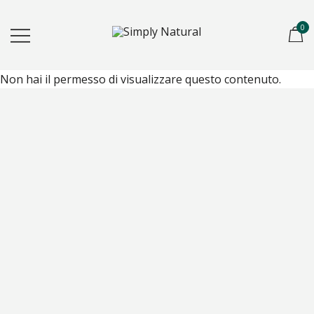
0
Created for Hair Artists
Simply Natural
Non hai il permesso di visualizzare questo contenuto.